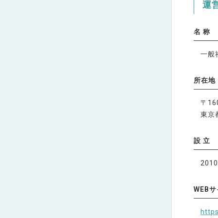
運
名 称
一般
所在地
〒16
東京都
設 立
201
WEB
https