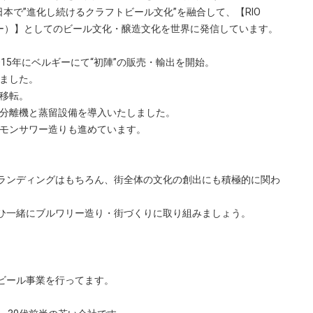
本で”進化し続けるクラフトビール文化”を融合して、【RIO
ング・コー）】としてのビール文化・醸造文化を世界に発信しています。
015年にベルギーにて“初陣”の販売・輸出を開始。
しました。
大移転。
心分離機と蒸留設備を導入いたしました。
レモンサワー造りも進めています。
ランディングはもちろん、街全体の文化の創出にも積極的に関わ
ひ一緒にブルワリー造り・街づくりに取り組みましょう。
ビール事業を行ってます。