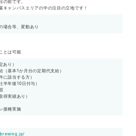
目の前です。
葉キャンパスエリアの中の注目の立地です！
の場合等、変動あり
ことは可能
査定あり）
給（基本1か月分の定期代支給）
件に該当する方）
社半年後10日付与）
暇
取得実績あり）
ン接種実施
obrewing.jp/