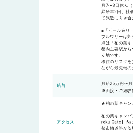
月7〜8日休み
昇給年2回、社
て醸造に向き合
■「ビール造り
ブルワリーは郊
点は「柏の葉キ
都内主要駅から
立地です。
移住のリスクを
ながら最先端の
月給25万円〜月
給与
※面接・ご経験
★柏の葉キャン
柏の葉キャンパス
アクセス
roku Gate
都市軸道路が茨