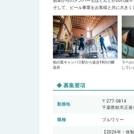
創業からのメンバーもほとんどが20代後半
そして、ビール事業をお客様と共に大きく
柏の葉キャンパス駅から徒歩10分の醸
ラベル
造所
してい
募集要項
〒277-0814
勤務地
千葉県柏市正連寺394
職種
ブルワリー
【2026年・