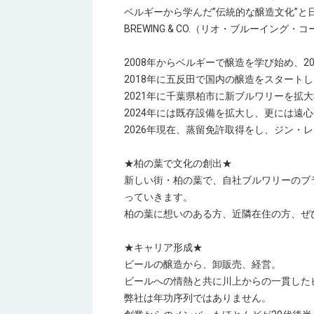
ベルギーから学んだ”伝統的な醸造文化”と日
BREWING & CO.（リオ・ブルーイ
2008年からベルギーで醸造を学び始め、2
2018年に五反田で国内の醸造をスタート
2021年に千葉県柏市に新ブルワリーを拡
2024年には既存設備を拡大し、更には遠
2026年現在、蒸留免許取得をし、ジン・
★柏の葉で文化の創出★
新しい街・柏の葉で、自社ブルワリーのブ
っていきます。
柏の葉に想いのある方、近隣在住の方、ぜ
★キャリア形成★
ビールの醸造から、卸販売、経営。
ビールへの情熱と共に川上からの一貫した
弊社は年功序列ではありません。