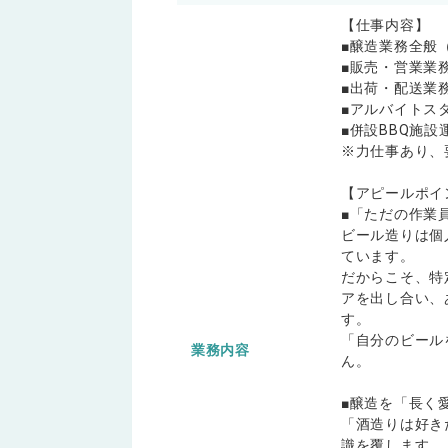
【仕事内容】
■醸造業務全般
■販売・営業業
■出荷・配送業
■アルバイト
■併設BBQ施設
※力仕事あり、要運
【アピールポイ
■「ただの作業
ビール造りは個
ています。
だからこそ、特
アを出し合い、
す。
「自分のビール
業務内容
ん。
■醸造を「長く
「酒造りは好き
識を覆します。