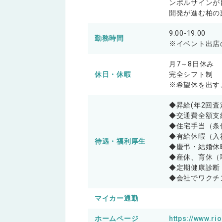
ンボルサインが
開発が進む柏の
9:00-19:00
勤務時間
※イベント出店
月7～8日休み
休日・休暇
完全シフト制
※希望休を出す
◆昇給(年2回
◆交通費全額支
◆住宅手当（条
◆有給休暇（入
待遇・福利厚生
◆慶弔・結婚休
◆産休、育休（
◆定期健康診断
◆会社でワクチ
マイカー通勤
ホームページ
https://www.ri