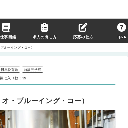
お仕事図鑑
求人の出し方
応募の仕方
Q&A
（リオ・ブルーイング・コー）
半日単位有給
施設見学可
気に入り数：19
CO.（リオ・ブルーイング・コー）