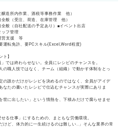
（醸造所内作業、酒税等事務作業 他）
務全般（受注、荷造、在庫管理 他）
務全般（自社配送の予定あり）■イベント出店
スタッフ管理
運営支援 等
転免許、要PCスキル(Excel,Word程度)
ント】
員」では終わらせない。全員にレシピのチャンスを。
人の職人技ではなく、チーム（組織）で動かす体制をとっ
定の誰かだけがレシピを決めるのではなく、全員がアイデ
あなたの書いたレシピで仕込むチャンスが実際にありま
を世に出したい」という情熱を、下積みだけで腐らせませ
愛せる仕事」にするための、まともな労働環境。
だけど、体力的に一生続けるのは難しい…」そんな業界の常