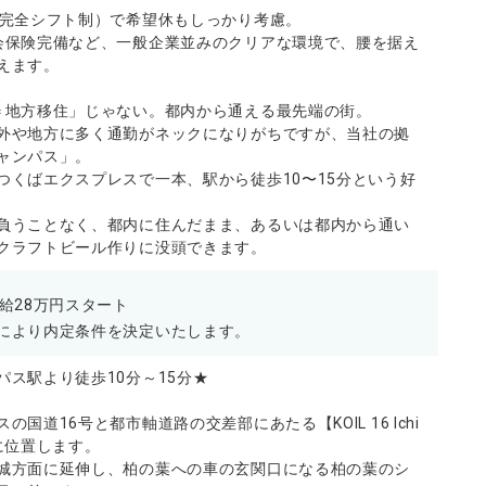
（完全シフト制）で希望休もしっかり考慮。
会保険完備など、一般企業並みのクリアな環境で、腰を据え
えます。
＝地方移住」じゃない。都内から通える最先端の街。
外や地方に多く通勤がネックになりがちですが、当社の拠
ャンパス」。
つくばエクスプレスで一本、駅から徒歩10〜15分という好
負うことなく、都内に住んだまま、あるいは都内から通い
クラフトビール作りに没頭できます。
給28万円スタート
により内定条件を決定いたします。
パス駅より徒歩10分～15分★
の国道16号と都市軸道路の交差部にあたる【KOIL 16 Ichi
】内に位置します。
城方面に延伸し、柏の葉への車の玄関口になる柏の葉のシ