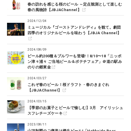
春の訪れを感じる桜のビール ～定点観測として楽しむ
春の風物詩【JBJAChannel】
2024/12/04
ミュージカル『ゴーストアンドレディ』を観て。劇団
四季のオリジナルビールを味わう【JBJA Channel】
2024/08/09
ビール約200種＆ブルワーも登場!！8/10〜18「ニッポ
ン津々浦々 ご当地ビール＆ポテチフェア」＠道の駅み
のりの郷東金
2024/03/27
これぞ春のビール！桜ドラフト・春のきまぐれ
【JBJAChannel】
2024/03/15
【季節のお菓子とビールで愉しむ】3月 アイリッシュ
スフレチーズケーキ
2023/08/11
山頂制覇のご褒美は樽生ビール!「Hokkaido Beer