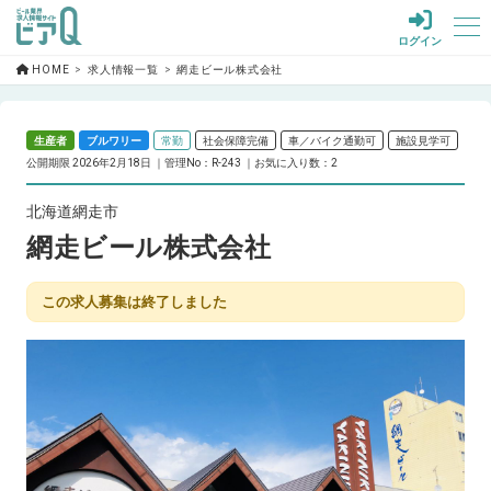
ログイン
HOME
求人情報一覧
網走ビール株式会社
生産者
ブルワリー
常勤
社会保障完備
車／バイク通勤可
施設見学可
公開期限 2026年2月18日
管理No：R-243
お気に入り数：2
北海道網走市
網走ビール株式会社
この求人募集は終了しました