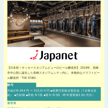
【日本初！サッカースタジアムビューのビール醸造所】 2024年、長崎
市中心部に誕生した長崎スタジアムシティ内に、本格的なクラフトビー
ル醸造所「THE STADI...
給与
月給239,584 円 〜 325,614 円 ■残業代別途全額支給（1分単位支
給） ■月給制 ■昇給 年1回 ■賞与 年2回（昨年度実績3.8か月分）
会社名