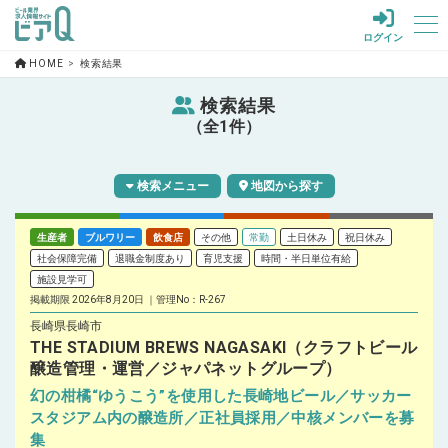
ログイン
HOME
検索結果
検索結果
（全1件）
検索メニュー
地図から探す
生産者
ブルワリー
飲食店
その他
常勤
土日休み
祝日休み
社会保障完備
退職金制度あり
育児支援
時間・半日単位有給
施設見学可
掲載期限 2026年8月20日
管理No：R-267
長崎県長崎市
THE STADIUM BREWS NAGASAKI（クラフトビール
醸造管理・運営／ジャパネットグループ）
幻の柑橘“ゆうこう”を使用した長崎地ビール／サッカー
スタジアム内の醸造所／正社員採用／中核メンバーを募
集